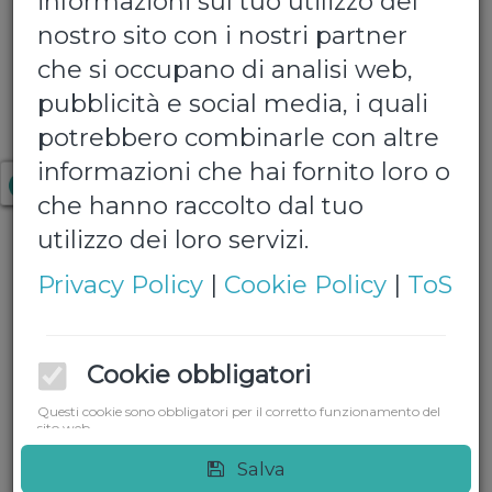
informazioni sul tuo utilizzo del
nostro sito con i nostri partner
che si occupano di analisi web,
pubblicità e social media, i quali
potrebbero combinarle con altre
Lauretana 0,500
informazioni che hai fornito loro o
che hanno raccolto dal tuo
utilizzo dei loro servizi.
Confezione da 24 bottiglie 0,500 ml
Privacy Policy
|
Cookie Policy
|
ToS
€ 12,00
Quantita':
Cookie obbligatori
Questi cookie sono obbligatori per il corretto funzionamento del
sito web.
Cookie funzionali
Aggiungi al carrello
Salva