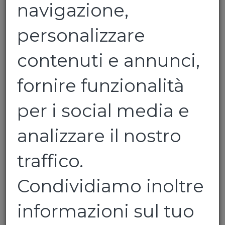
navigazione,
personalizzare
contenuti e annunci,
Fanta
fornire funzionalità
per i social media e
Confezione da 6 bottiglie da 1,5 lt
analizzare il nostro
traffico.
€ 12,50
Condividiamo inoltre
Quantita':
informazioni sul tuo