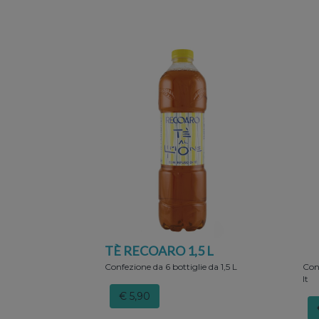
TÈ RECOARO 1,5 L
Confezione da 6 bottiglie da 1,5 L
Conf
lt
€ 5,90