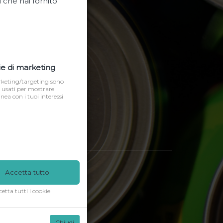
 che hai fornito
e di marketing
arketing/targeting sono
usati per mostrare
inea con i tuoi interessi
Accetta tutto
etta tutti i cookie
Chiudi