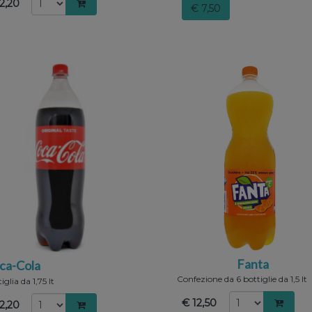
2,20
€ 7,50
Fanta
ca-Cola
Confezione da 6 bottiglie da 1,5 lt
iglia da 1,75 lt
€ 12,50
2,20