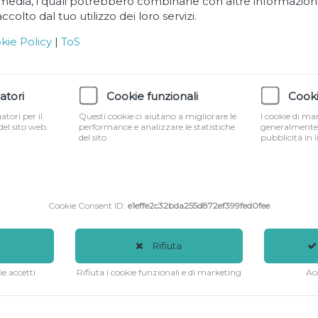
 media, i quali potrebbero combinarle con altre informazioni
colto dal tuo utilizzo dei loro servizi.
kie Policy
|
ToS
atori
Cookie funzionali
Cooki
tori per il
Questi cookie ci aiutano a migliorare le
I cookie di m
el sito web.
performance e analizzare le statistiche
generalmente 
del sito
pubblicità in l
Bibite
Cookie Consent ID:
e1effe2c32bda255d872ef399fed0fee
Analcoliche
Rifiuta
ie accetti
Rifiuta i cookie funzionali e di marketing
Acc