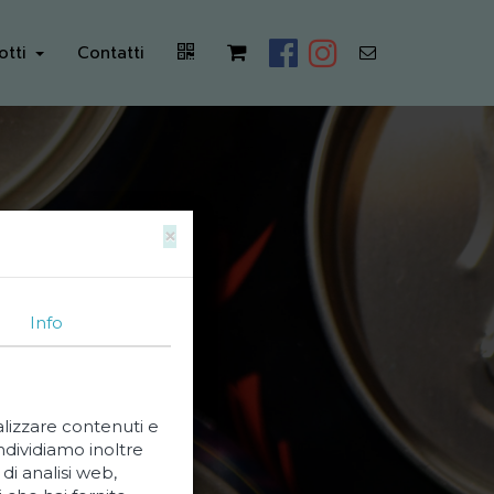
otti
Contatti
×
Info
alizzare contenuti e
ondividiamo inoltre
di analisi web,