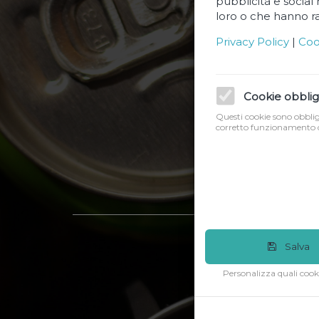
pubblicità e social
loro o che hanno rac
Privacy Policy
|
Coo
Cookie obblig
Questi cookie sono obbliga
corretto funzionamento d
Salva
Personalizza quali cook