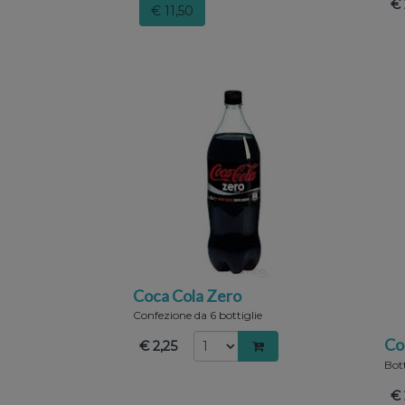
€ 
€ 11,50
Coca Cola Zero
Confezione da 6 bottiglie
Co
€ 2,25
Bott
€ 