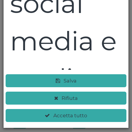
social
media e
analizzar
Lambrusco
Gutturnio
Salva
amabile
Superiore DOC
Modavin
Cantine Vitali
Rifiuta
€ 3,00
€ 4,20
il nostro
Accetta tutto