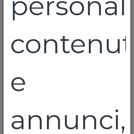
personal
contenut
Barbera IGT
Bonarda DOC
Oltrepo'
Cantine La Torre
e
Pavese
Cantine La Torre
€ 3,60
€ 4,00
annunci,