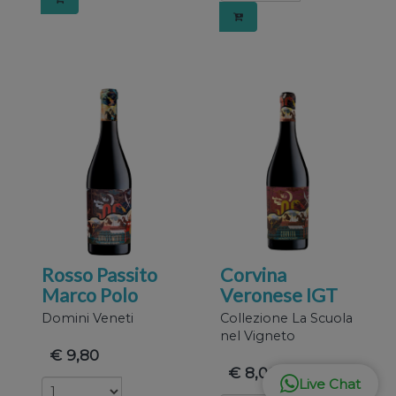
che si
occupan
Rosso Passito
Corvina
Marco Polo
Veronese IGT
di
Domini Veneti
Collezione La Scuola
nel Vigneto
€ 9,80
€ 8,00
Live Chat