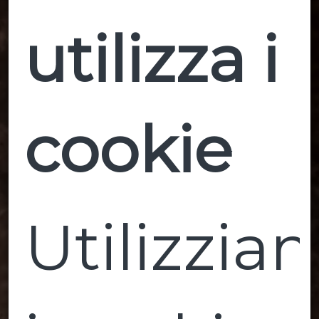
utilizza i
cookie
Utilizzia
Vini rossi