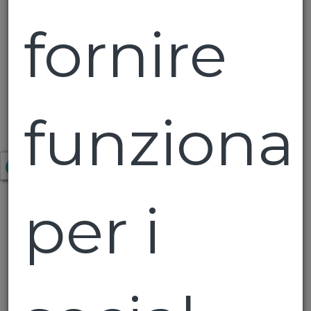
fornire
funzional
Gutturnio DOC
Luna Rosa colli
dei Colli
Piacentini
Piacentini
Cantine Vitali
per i
Cantine Vitali
€ 4,00
€ 3,70