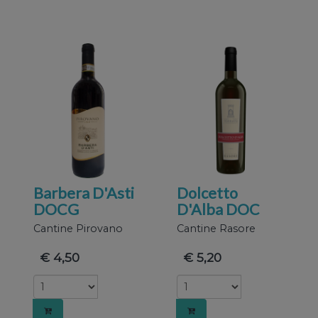
informaz
sul tuo
utilizzo
Barbera D'Asti
Dolcetto
DOCG
D'Alba DOC
Cantine Pirovano
Cantine Rasore
del
€ 4,50
€ 5,20