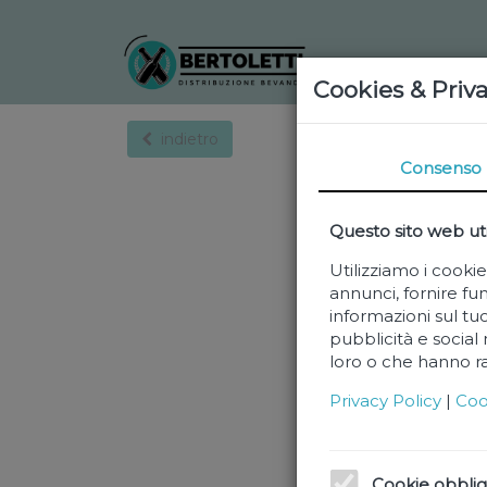
Cookies & Priv
indietro
Consenso
Questo sito web uti
Utilizziamo i cooki
annunci, fornire fun
informazioni sul tuo
pubblicità e social
loro o che hanno rac
Privacy Policy
|
Coo
Cookie obblig