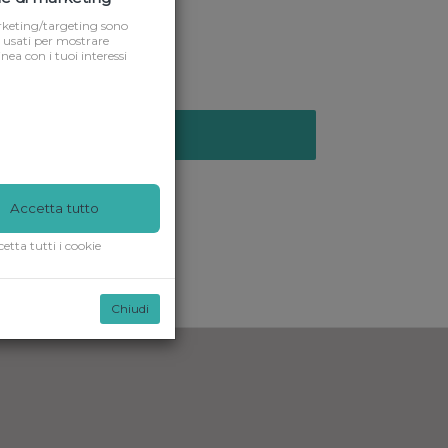
arketing/targeting sono
usati per mostrare
inea con i tuoi interessi
iungi al carrello
Accetta tutto
etta tutti i cookie
Chiudi