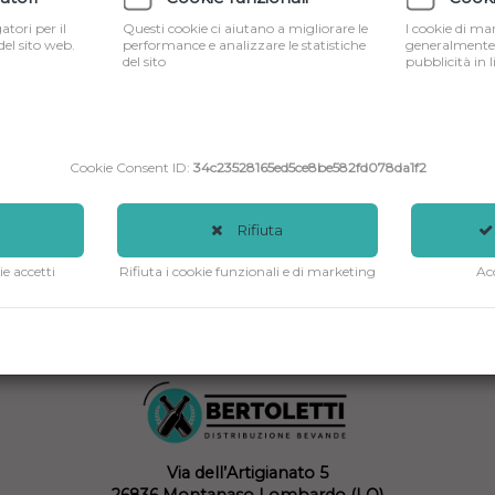
€ 2,25
tori per il
Questi cookie ci aiutano a migliorare le
I cookie di m
el sito web.
performance e analizzare le statistiche
generalmente 
del sito
pubblicità in l
Quantita':
Agg
Cookie Consent ID:
34c23528165ed5ce8be582fd078da1f2
Rifiuta
ie accetti
Rifiuta i cookie funzionali e di marketing
Acc
Via dell’Artigianato 5