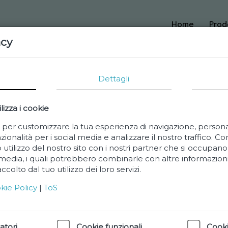
Home
Prod
acy
Dettagli
lizza i cookie
e per customizzare la tua esperienza di navigazione, person
zionalità per i social media e analizzare il nostro traffico. C
 utilizzo del nostro sito con i nostri partner che si occupano 
 media, i quali potrebbero combinarle con altre informazioni
colto dal tuo utilizzo dei loro servizi.
Coca Col
kie Policy
|
ToS
Bottiglia da 1,5l
atori
Cookie funzionali
Cooki