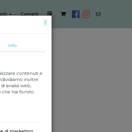
otti
Contatti
×
Info
alizzare contenuti e
ondividiamo inoltre
di analisi web,
 che hai fornito
a Zero
t
e di marketing