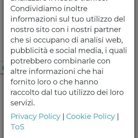
Condividiamo inoltre
informazioni sul tuo utilizzo del
nostro sito con i nostri partner
che si occupano di analisi web,
Estathé
pubblicità e social media, i quali
potrebbero combinarle con
Confezione da 12 bottigliette da 0,40
altre informazioni che hai
lt
fornito loro o che hanno
raccolto dal tuo utilizzo dei loro
€ 15,00
servizi.
Quantita':
Privacy Policy
|
Cookie Policy
|
ToS
Gusto: