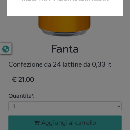
Fanta
Confezione da 24 lattine da 0,33 lt
€ 21,00
Quantita':
Aggiungi al carrello