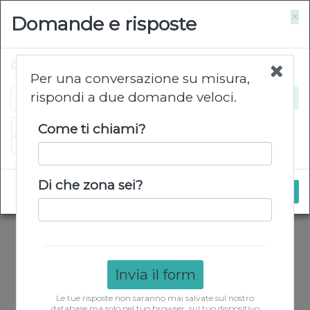
×
Domande e risposte
Chiedimi ciò che vuoi…
Per una conversazione su misura,
rispondi a due domande veloci.
Come posso ordinare?
Quanto costa la consegna?
Come ti chiami?
Quali sono i giorni di consegna e i paesi?
Di che zona sei?
Invia il form
Le tue risposte non saranno mai salvate sul nostro
database ma solo nel tuo browser, sul tuo dispositivo