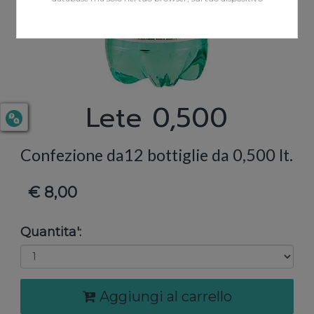
Lete 0,500
Confezione da12 bottiglie da 0,500 lt.
€ 8,00
Quantita':
Aggiungi al carrello