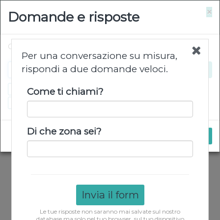
×
Domande e risposte
Chiedimi ciò che vuoi…
Per una conversazione su misura,
rispondi a due domande veloci.
Come posso ordinare?
Quanto costa la consegna?
Come ti chiami?
Quali sono i giorni di consegna e i paesi?
Di che zona sei?
Invia il form
Le tue risposte non saranno mai salvate sul nostro
database ma solo nel tuo browser, sul tuo dispositivo