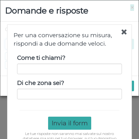
×
Domande e risposte
Chiedimi ciò che vuoi…
Per una conversazione su misura,
rispondi a due domande veloci.
Come posso ordinare?
Quanto costa la consegna?
Come ti chiami?
Quali sono i giorni di consegna e i paesi?
Di che zona sei?
Invia il form
Le tue risposte non saranno mai salvate sul nostro
database ma solo nel tuo browser, sul tuo dispositivo