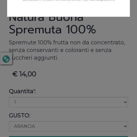
Natura Buona
Spremuta 100%
Spremute 100% frutta non da concentrato,
senza conservanti e coloranti e senza
zuccheri aggiunti.
€ 14,00
Quantita':
GUSTO: