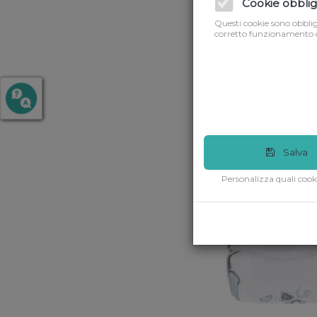
Cookie obblig
Questi cookie sono obbliga
corretto funzionamento d
Salva
Personalizza quali cook