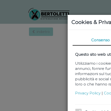
Cookies & Priv
indietro
Consenso
Questo sito web uti
Utilizziamo i cooki
annunci, fornire fun
informazioni sul tuo
pubblicità e social
loro o che hanno rac
Privacy Policy
|
Coo