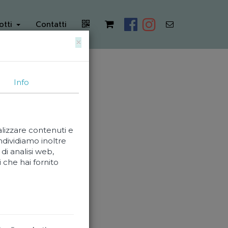
otti
Contatti
×
Info
alizzare contenuti e
ondividiamo inoltre
di analisi web,
 che hai fornito
Panna