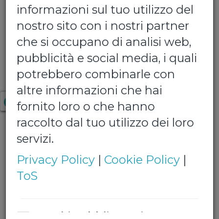
informazioni sul tuo utilizzo del
nostro sito con i nostri partner
che si occupano di analisi web,
pubblicità e social media, i quali
potrebbero combinarle con
Primula
altre informazioni che hai
fornito loro o che hanno
confezione da 6 bottiglie da 1,5 L
raccolto dal tuo utilizzo dei loro
€ 3,50
servizi.
Privacy Policy
|
Cookie Policy
|
Quantita':
ToS
tipologia:
Cookie obbligatori