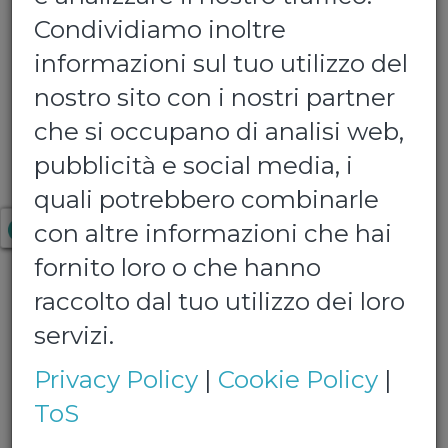
Condividiamo inoltre
informazioni sul tuo utilizzo del
nostro sito con i nostri partner
che si occupano di analisi web,
Rocchetta - Brio Blu
pubblicità e social media, i
- Rossa
quali potrebbero combinarle
con altre informazioni che hai
Confezione da 6 bottiglie da 1,5 lt
fornito loro o che hanno
raccolto dal tuo utilizzo dei loro
€ 5,20
servizi.
Quantita':
Privacy Policy
|
Cookie Policy
|
ToS