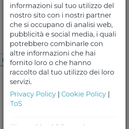
informazioni sul tuo utilizzo del
nostro sito con i nostri partner
che si occupano di analisi web,
pubblicità e social media, i quali
potrebbero combinarle con
S.Benedetto 0,500
altre informazioni che hai
fornito loro o che hanno
Confezione da 24 bottiglie da 0,500 lt
raccolto dal tuo utilizzo dei loro
€ 8,00
servizi.
Privacy Policy
|
Cookie Policy
|
Quantita':
ToS
Tipologia:
Cookie obbligatori