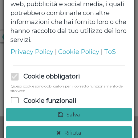
web, pubblicità e social media, i quali
potrebbero combinarle con altre
S.Pellegrino lt 1
informazioni che hai fornito loro o che
hanno raccolto dal tuo utilizzo dei loro
Confezione da 6 bottiglie da lt 1
servizi.
Privacy Policy
|
Cookie Policy
|
ToS
€ 6,50
Quantita':
Cookie obbligatori
Questi cookie sono obbligatori per il corretto funzionamento del
sito web.
Aggiungi al carrello
Cookie funzionali
Questi cookie ci aiutano a migliorare le performance e analizzare
Salva
le statistiche del sito
Cookie di marketing
Rifiuta
I cookie di marketing/targeting sono generalmente usati per