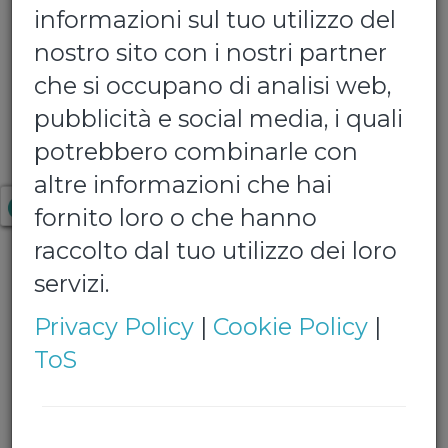
informazioni sul tuo utilizzo del
nostro sito con i nostri partner
che si occupano di analisi web,
pubblicità e social media, i quali
potrebbero combinarle con
Vera
altre informazioni che hai
fornito loro o che hanno
Confezione da 6 bottiglie da 1,5 L
raccolto dal tuo utilizzo dei loro
€ 3,80
servizi.
Privacy Policy
|
Cookie Policy
|
Quantita':
ToS
tipologia:
Cookie obbligatori